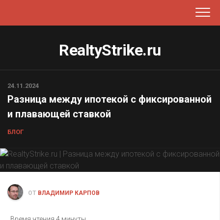
Перейти
к
содержанию
RealtyStrike.ru
24.11.2024
Разница между ипотекой с фиксированной
и плавающей ставкой
БЛОГ
ОТ
ВЛАДИМИР КАРПОВ
Время чтения
4 минуты