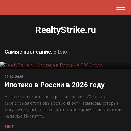
Перейти
к
содержанию
RealtyStrike.ru
Самые последние.
В Блог.
28.03.2026
Ипотека в России в 2026 году
На горизонте ипотечного рынка России в 2026 году
вырисовываются новые возможности и вызовы, которые
могут существенно поменять подход к получению кредитов
на жилье. Институт...
БЛОГ