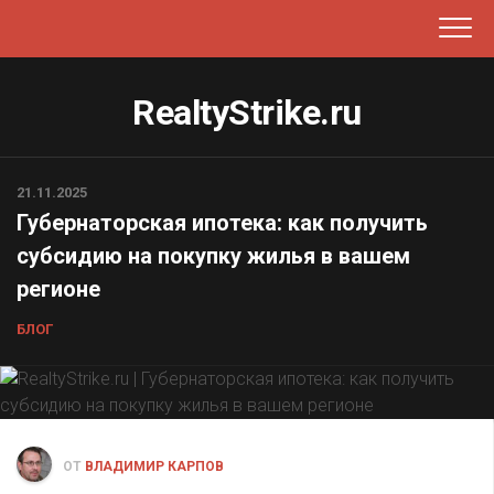
Перейти
к
содержанию
RealtyStrike.ru
21.11.2025
Губернаторская ипотека: как получить
субсидию на покупку жилья в вашем
регионе
БЛОГ
ОТ
ВЛАДИМИР КАРПОВ