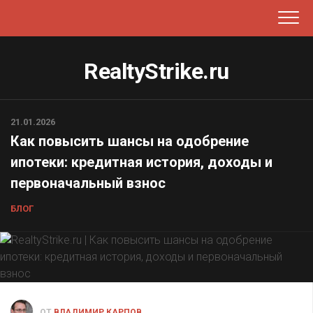
Перейти
к
содержанию
RealtyStrike.ru
21.01.2026
Как повысить шансы на одобрение
ипотеки: кредитная история, доходы и
первоначальный взнос
БЛОГ
ОТ
ВЛАДИМИР КАРПОВ