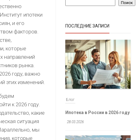
Поиск
ественно
 Институт ипотеки
иян, и его
ПОСЛЕДНИЕ ЗАПИСИ
ством факторов.
стве,
ии, которые
их направлений
стников рынка.
2026 году, важно
ий этих изменений.
 будем
Блог
йти к 2026 году.
дательство, какие
Ипотека в России в 2026 году
ческая ситуация
28.03.2026
 Параллельно, мы
ения, которые