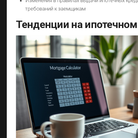
Изменения в правилах выдачи ипотечных кред
требований к заемщикам
Тенденции на ипотечном