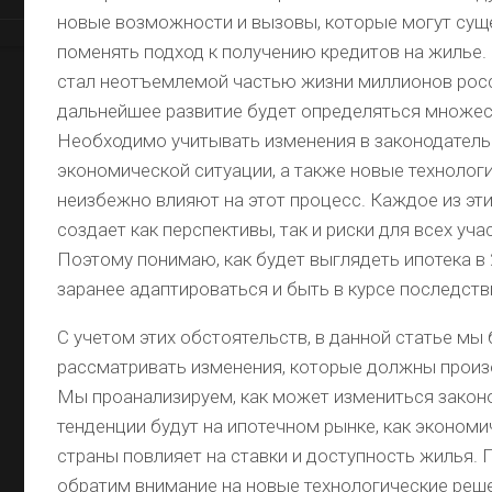
под
новые возможности и вызовы, которые могут сущ
новые
условия!
поменять подход к получению кредитов на жилье.
стал неотъемлемой частью жизни миллионов росс
Можно
дальнейшее развитие будет определяться множе
ли
говорить
Необходимо учитывать изменения в законодатель
банку,
экономической ситуации, а также новые технолог
что
неизбежно влияют на этот процесс. Каждое из эт
работаешь
неофициально?
создает как перспективы, так и риски для всех уча
Узнайте,
Поэтому понимаю, как будет выглядеть ипотека в 
как
это
заранее адаптироваться и быть в курсе последств
влияет
на
С учетом этих обстоятельств, в данной статье мы
ваш
рассматривать изменения, которые должны произо
кредитный
Мы проанализируем, как может измениться законо
рейтинг!
тенденции будут на ипотечном рынке, как экономи
Что
страны повлияет на ставки и доступность жилья.
выгоднее:
обратим внимание на новые технологические реш
брать