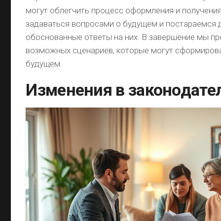
ипотеку
могут облегчить процесс оформления и получения
или
задаваться вопросами о будущем и постараемся 
потребительский
обоснованные ответы на них. В завершение мы п
кредит?
Раскроем
возможных сценариев, которые могут сформирова
все
будущем.
плюсы
и
Изменения в законодате
минусы!