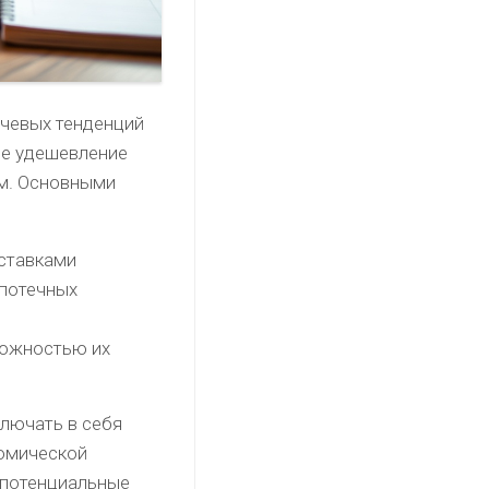
ючевых тенденций
ое удешевление
ам. Основными
 ставками
ипотечных
можностью их
ключать в себя
номической
т потенциальные