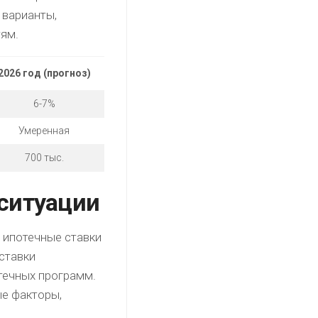
 варианты,
ям.
2026 год (прогноз)
6-7%
Умеренная
700 тыс.
ситуации
 ипотечные ставки
ставки
течных программ.
ые факторы,