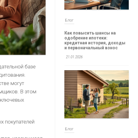
Блог
Как повысить шансы на
одобрение ипотеки:
кредитная история, доходы
и первоначальный взнос
21.01.2026
дательной базе
дитования.
стве могут
мщиков. В этом
о ключевых
ых покупателей
Блог