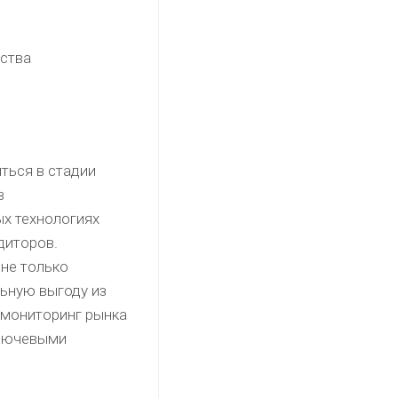
рства
ться в стадии
в
ых технологиях
диторов.
не только
льную выгоду из
 мониторинг рынка
ключевыми