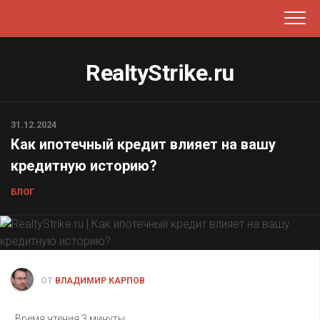
Перейти
к
содержанию
RealtyStrike.ru
31.12.2024
Как ипотечный кредит влияет на вашу
кредитную историю?
БЛОГ
ОТ
ВЛАДИМИР КАРПОВ
Время чтения
3 минуты