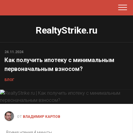
Перейти
к
содержанию
RealtyStrike.ru
24.11.2024
Как получить ипотеку с минимальным
первоначальным взносом?
БЛОГ
ОТ
ВЛАДИМИР КАРПОВ
Время чтения
4 минуты