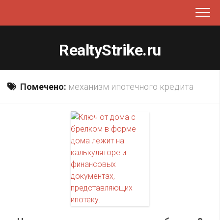
Перейти
к
содержанию
RealtyStrike.ru
Помечено:
механизм ипотечного кредита