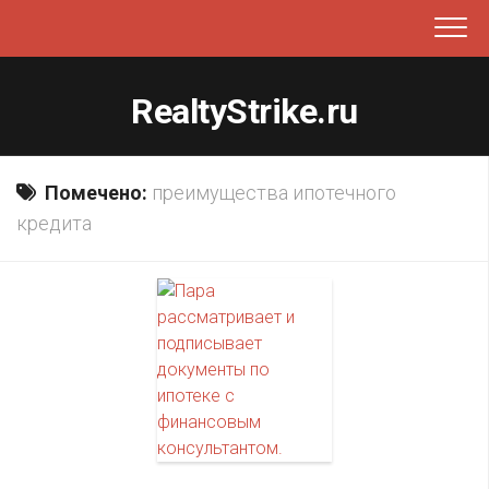
Перейти
к
содержанию
RealtyStrike.ru
Помечено:
преимущества ипотечного
кредита