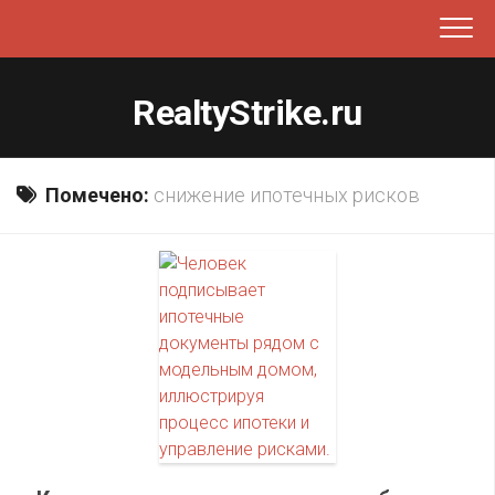
Перейти
к
содержанию
RealtyStrike.ru
Помечено:
снижение ипотечных рисков