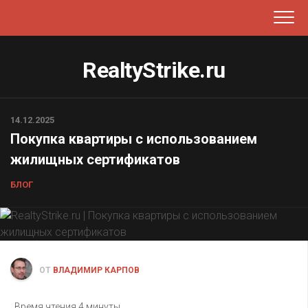
Перейти
к
содержанию
RealtyStrike.ru
14.12.2025
Покупка квартиры с использованием
жилищных сертификатов
БЛОГ
ОТ
ВЛАДИМИР КАРПОВ
Время чтения
4 минуты