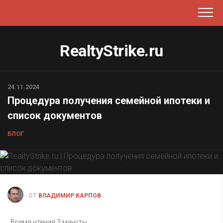
Перейти
к
содержанию
RealtyStrike.ru
24.11.2024
Процедура получения семейной ипотеки и
список документов
БЛОГ
ОТ
ВЛАДИМИР КАРПОВ
Время чтения
3 минуты